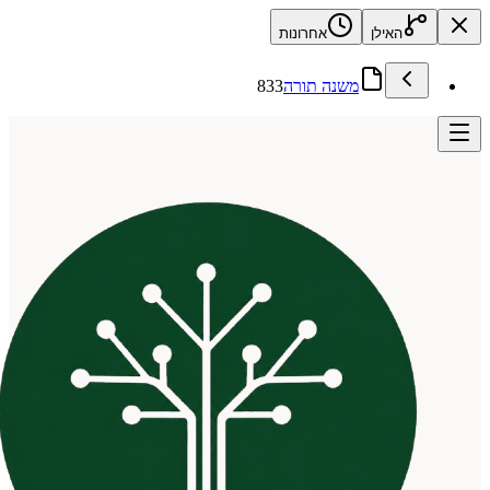
האילן
אחרונות
משנה תורה
833