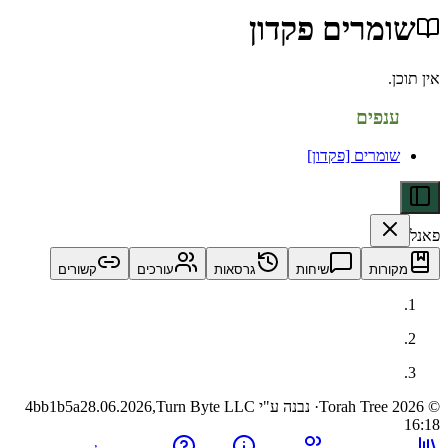
רים פקדון
פים
מרים [פקדון]
ות
שיחות
גרסאות
עורכים
קשורים
· נבנה ע"י Turn Byte LLC
28.06.2026,
4bb1b5a