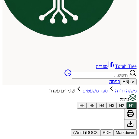
To
ספריה
כניסה
רה
ספר משפטים
שומרים פקדון
H
6
H
5
H
4
H
3
Word (DOCX)
PDF
Ma