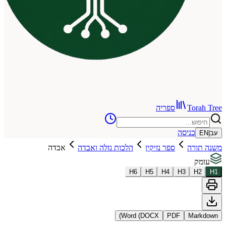
To
ספריה
כניסה
רה
ספר נזיקין
הלכות גזלה ואבדה
אבדה
H
6
H
5
H
4
H
3
Word (DOCX)
PDF
Ma