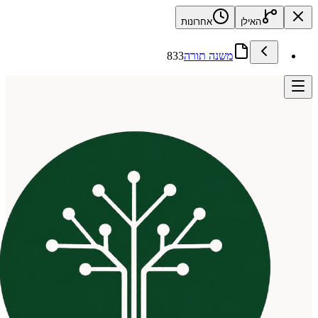
האילן
אחרונות
משנה תורה
833