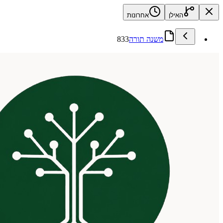
האילן
אחרונות
משנה תורה
833