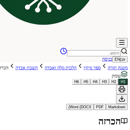
כניסה
עב
|
EN
משנה תורה
ספר נזיקין
הלכות גזלה ואבדה
השבת אבדה
הכרז
עומק
H
6
H
5
H
4
H
3
H
2
H
1
Word (DOCX)
PDF
Markdown
הכרזה