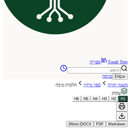
To
ספריה
כניסה
רה
ספר נזיקין
הלכות גניבה
H
6
H
5
H
4
H
3
Word (DOCX)
PDF
Ma