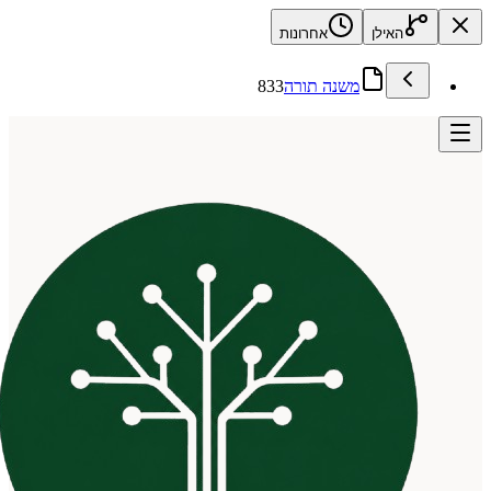
האילן
אחרונות
משנה תורה
833