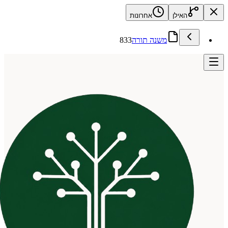
האילן
אחרונות
משנה תורה
833