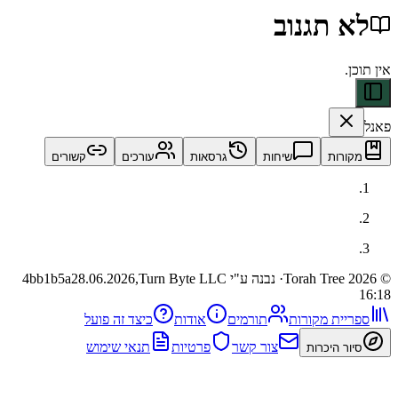
תגנוב
ות
שיחות
גרסאות
עורכים
קשורים
· נבנה ע"י Turn Byte LLC
28.06.2026,
4bb1b5a
ית מקורות
תורמים
אודות
כיצד זה פועל
צור קשר
פרטיות
תנאי שימוש
 היכרות