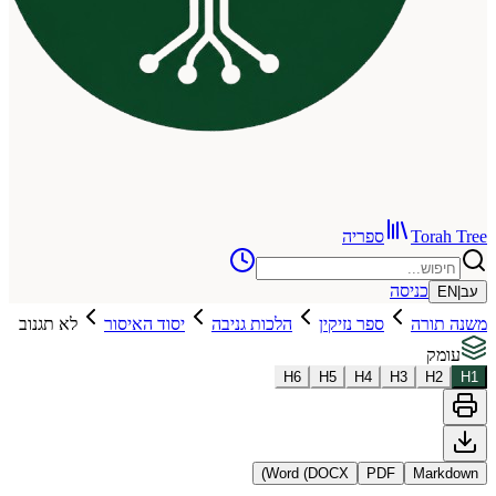
To
ספריה
כניסה
רה
ספר נזיקין
הלכות גניבה
יסוד האיסור
לא תגנוב
H
6
H
5
H
4
H
3
Word (DOCX)
PDF
Ma