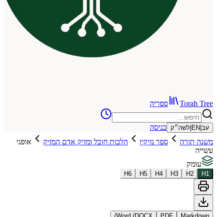
To
ספריה
כניסה
שה״ק
רה
ספר נזיקין
הלכות חובל ומזיק אדם המזיק
אופני
H
6
H
5
H
4
H
3
Word (DOCX)
PDF
Ma