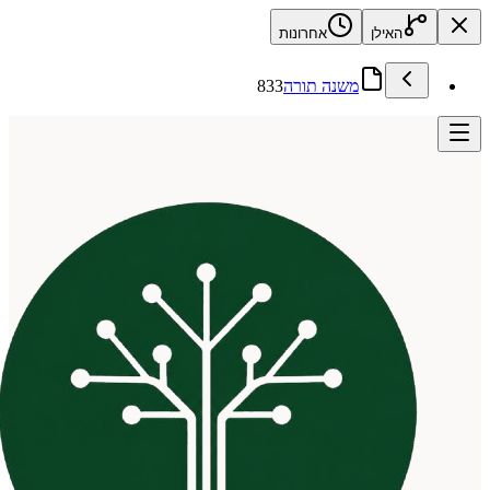
האילן
אחרונות
משנה תורה
833