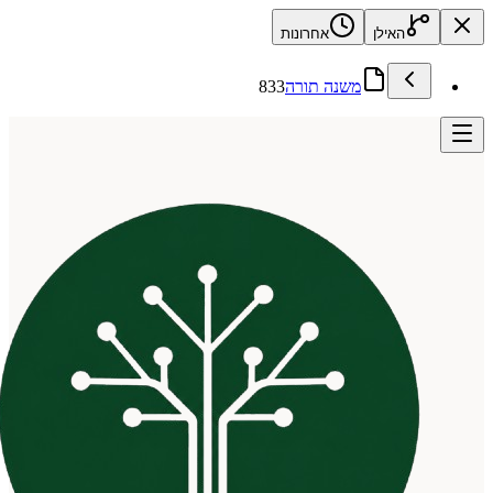
האילן
אחרונות
משנה תורה
833