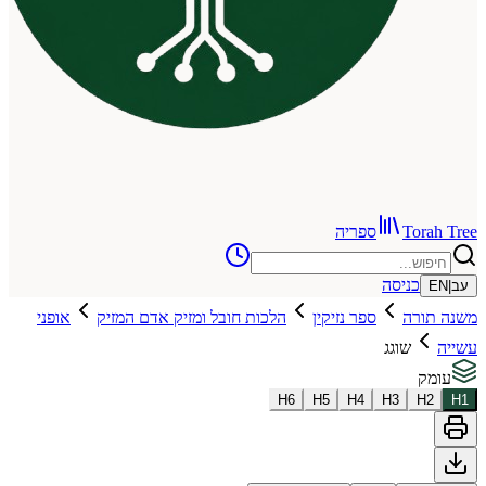
To
ספריה
כניסה
רה
ספר נזיקין
הלכות חובל ומזיק אדם המזיק
אופני
שוגג
H
6
H
5
H
4
H
3