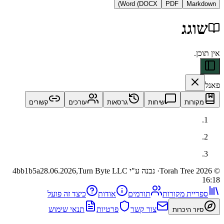
Word (DOCX)
PDF
Ma
ג
ות
שיחות
גרסאות
עורכים
קשורים
· נבנה ע"י Turn Byte LLC
28.06.2026,
4bb1b5a
ית מקורות
תורמים
אודות
כיצד זה פועל
צור קשר
פרטיות
תנאי שימוש
 היכרות