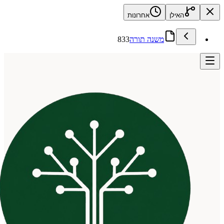
האילן
אחרונות
משנה תורה
833