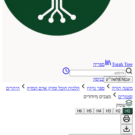
To
ספריה
כניסה
שה״ק
רה
ספר נזיקין
הלכות חובל ומזיק אדם המזיק
היתרים
מצבים מיוחדים
H
6
H
5
H
4
H
3