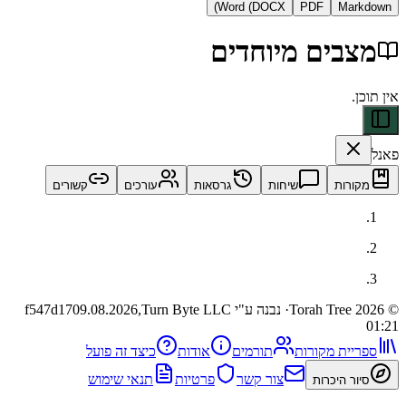
Word (DOCX)
PDF
Ma
בים מיוחדים
ות
שיחות
גרסאות
עורכים
קשורים
· נבנה ע"י Turn Byte LLC
09.08.2026,
f547d17
ית מקורות
תורמים
אודות
כיצד זה פועל
צור קשר
פרטיות
תנאי שימוש
 היכרות