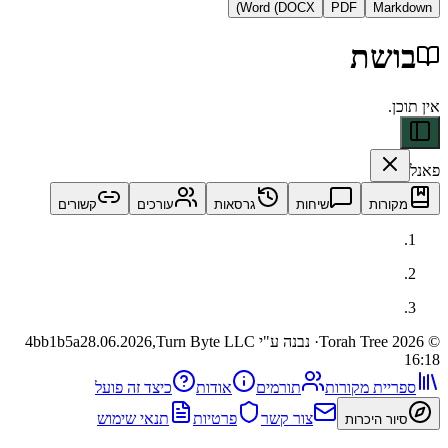
Word (DOCX)
PDF
Ma
שת
ות
שיחות
גרסאות
עורכים
קשורים
· נבנה ע"י Turn Byte LLC
28.06.2026,
4bb1b5a
ית מקורות
תורמים
אודות
כיצד זה פועל
צור קשר
פרטיות
תנאי שימוש
 היכרות