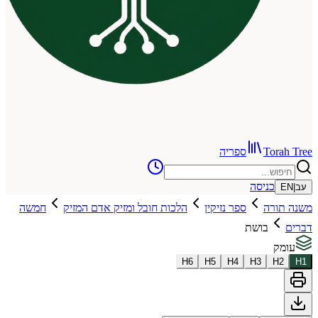
To
ספריה
כניסה
רה
ספר נזיקין
הלכות חובל ומזיק אדם המזיק
חמשה
בושת
H
6
H
5
H
4
H
3