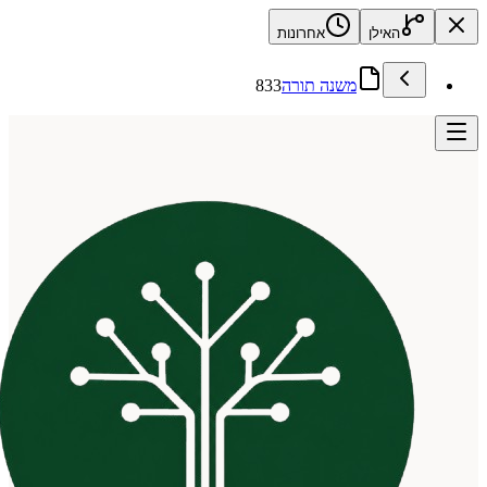
האילן
אחרונות
משנה תורה
833