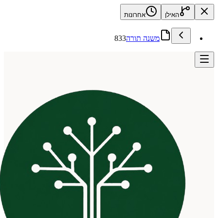
האילן
אחרונות
משנה תורה
833