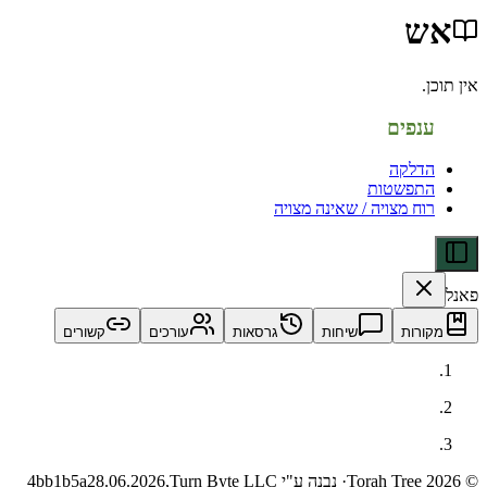
פים
לקה
פשטות
ח מצויה / שאינה מצויה
ות
שיחות
גרסאות
עורכים
קשורים
· נבנה ע"י Turn Byte LLC
28.06.2026,
4bb1b5a