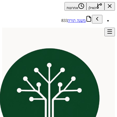
האילן
אחרונות
משנה תורה
833