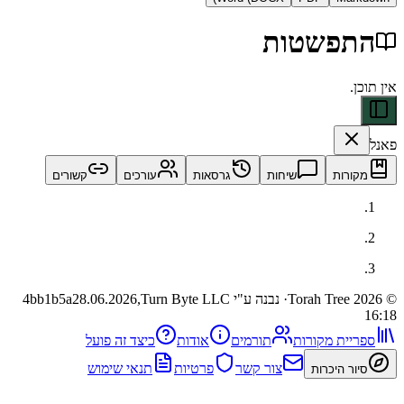
פשטות
ות
שיחות
גרסאות
עורכים
קשורים
· נבנה ע"י Turn Byte LLC
28.06.2026,
4bb1b5a
ית מקורות
תורמים
אודות
כיצד זה פועל
צור קשר
פרטיות
תנאי שימוש
 היכרות