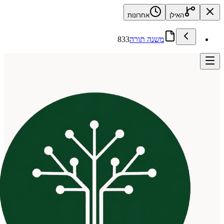
האילן
אחרונות
משנה תורה
833