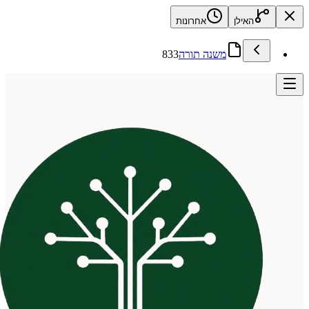
האילן
אחרונות
משנה תורה
833