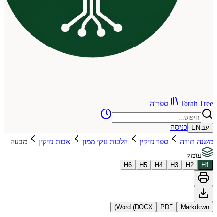
To
ספריה
כניסה
רה
ספר נזיקין
הלכות נזקי ממון
אבות נזיקין
מבעה
H
6
H
5
H
4
H
3
Word (DOCX)
PDF
Ma