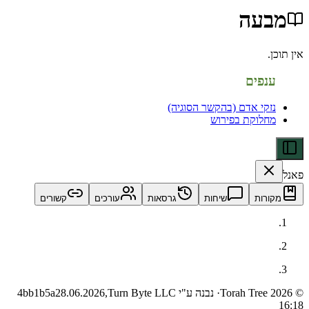
עה
פים
קי אדם (בהקשר הסוגיה)
לוקת בפירוש
ות
שיחות
גרסאות
עורכים
קשורים
· נבנה ע"י Turn Byte LLC
28.06.2026,
4bb1b5a