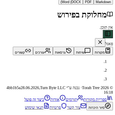
Word (DOCX)
PDF
Ma
לוקת בפירוש
ות
שיחות
גרסאות
עורכים
קשורים
· נבנה ע"י Turn Byte LLC
28.06.2026,
4bb1b5a
ית מקורות
תורמים
אודות
כיצד זה פועל
צור קשר
פרטיות
תנאי שימוש
 היכרות