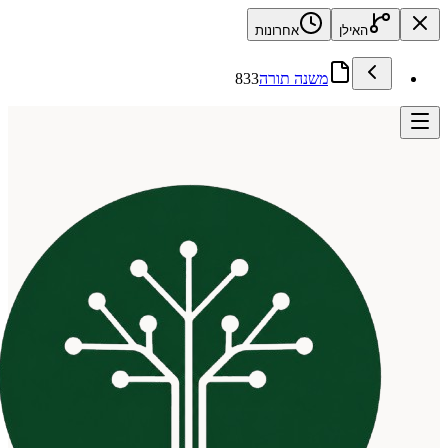
האילן
אחרונות
משנה תורה
833