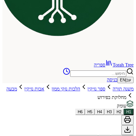
To
ספריה
כניסה
רה
ספר נזיקין
הלכות נזקי ממון
אבות נזיקין
מבעה
קת בפירוש
H
6
H
5
H
4
H
3