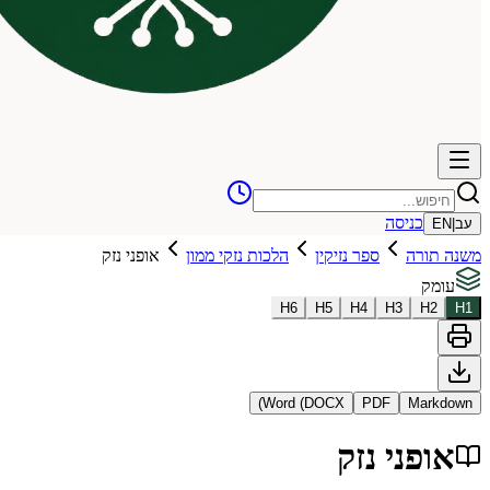
כניסה
עב
|
EN
משנה תורה
ספר נזיקין
הלכות נזקי ממון
אופני נזק
עומק
H
6
H
5
H
4
H
3
H
2
H
1
Word (DOCX)
PDF
Markdown
אופני נזק