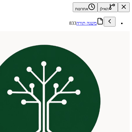
האילן
אחרונות
משנה תורה
833