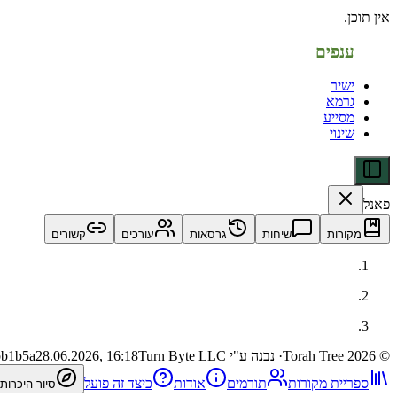
אין תוכן.
ענפים
ישיר
גרמא
מסייע
שינוי
פאנל
מקורות
שיחות
גרסאות
עורכים
קשורים
©
2026
Torah Tree
· נבנה ע"י Turn Byte LLC
28.06.2026, 16:18
bb1b5a
ספריית מקורות
תורמים
אודות
כיצד זה פועל
סיור היכרות