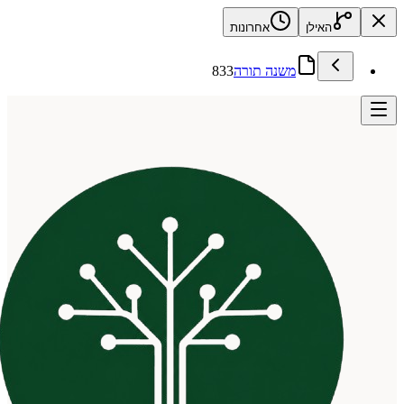
האילן
אחרונות
משנה תורה
833