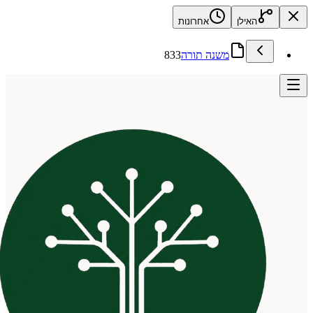
האילן
אחרונות
משנה תורה
833