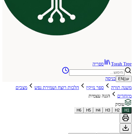
To
ספריה
כניסה
רה
ספר נזיקין
הלכות רוצח ושמירת נפש
מצבים
הגנה עצמית
H
6
H
5
H
4
H
3