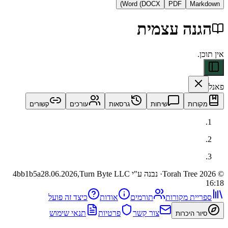
Word (DOCX)
PDF
Ma
נה עצמית
ות
שיחות
גרסאות
עורכים
קשורים
· נבנה ע"י Turn Byte LLC
28.06.2026,
4bb1b5a
ית מקורות
תורמים
אודות
כיצד זה פועל
צור קשר
פרטיות
תנאי שימוש
 היכרות