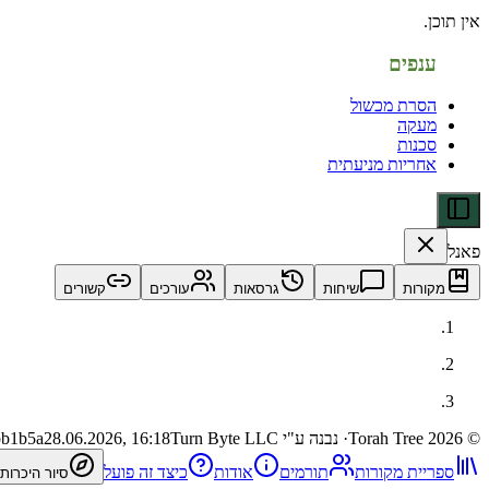
אין תוכן.
ענפים
הסרת מכשול
מעקה
סכנות
אחריות מניעתית
פאנל
מקורות
שיחות
גרסאות
עורכים
קשורים
©
2026
Torah Tree
· נבנה ע"י Turn Byte LLC
28.06.2026, 16:18
bb1b5a
ספריית מקורות
תורמים
אודות
כיצד זה פועל
סיור היכרות