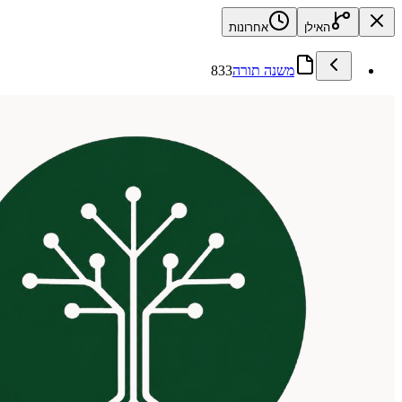
האילן
אחרונות
משנה תורה
833