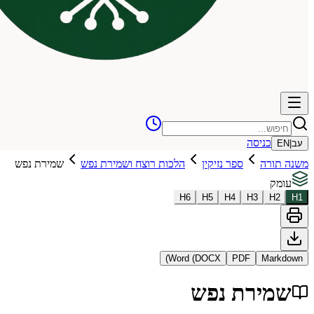
כניסה
עב
|
EN
משנה תורה
ספר נזיקין
הלכות רוצח ושמירת נפש
שמירת נפש
עומק
H
6
H
5
H
4
H
3
H
2
H
1
Word (DOCX)
PDF
Markdown
שמירת נפש