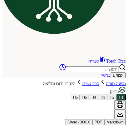
To
ספריה
כניסה
רה
ספר נשים
הלכות יבום וחליצה
H
6
H
5
H
4
H
3
Word (DOCX)
PDF
Ma