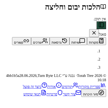
ות יבום וחליצה
ות
שיחות
גרסאות
עורכים
קשורים
· נבנה ע"י Turn Byte LLC
28.06.2026,
4bb1b5a
ית מקורות
תורמים
אודות
כיצד זה פועל
צור קשר
פרטיות
תנאי שימוש
 היכרות