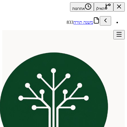
האילן
אחרונות
משנה תורה
833