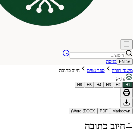
כניסה
עב
|
EN
משנה תורה
ספר נשים
חיוב כתובה
עומק
H
6
H
5
H
4
H
3
H
2
H
1
Word (DOCX)
PDF
Markdown
חיוב כתובה