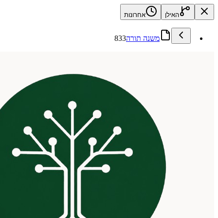
האילן
אחרונות
משנה תורה
833