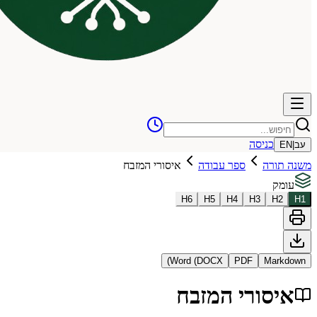
כניסה
עב
|
EN
משנה תורה
ספר עבודה
איסורי המזבח
עומק
H
6
H
5
H
4
H
3
H
2
H
1
Word (DOCX)
PDF
Markdown
איסורי המזבח