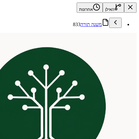
האילן
אחרונות
משנה תורה
833