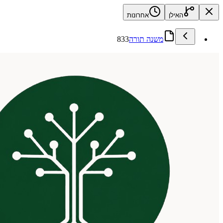
האילן
אחרונות
משנה תורה
833