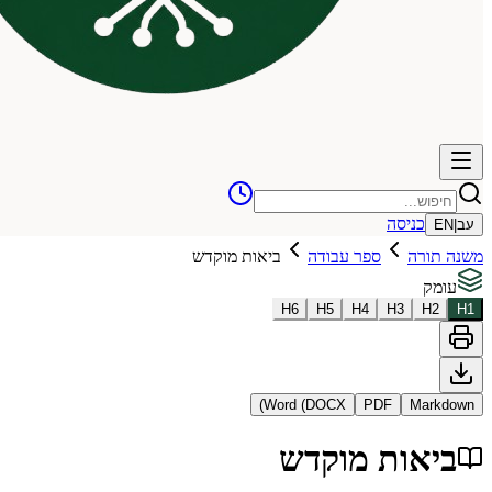
כניסה
עב
|
EN
משנה תורה
ספר עבודה
ביאות מוקדש
עומק
H
6
H
5
H
4
H
3
H
2
H
1
Word (DOCX)
PDF
Markdown
ביאות מוקדש