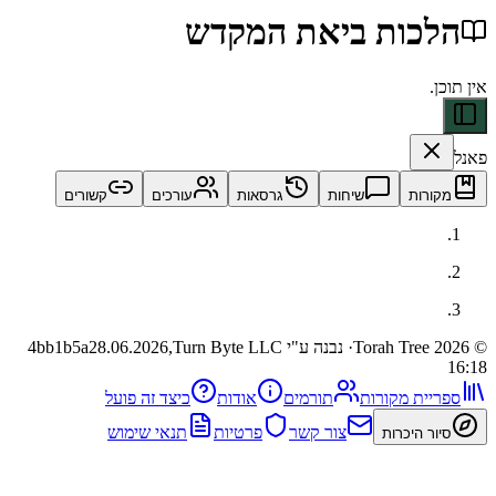
כות ביאת המקדש
ות
שיחות
גרסאות
עורכים
קשורים
· נבנה ע"י Turn Byte LLC
28.06.2026,
4bb1b5a
ית מקורות
תורמים
אודות
כיצד זה פועל
צור קשר
פרטיות
תנאי שימוש
 היכרות