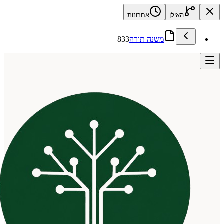
האילן
אחרונות
משנה תורה
833