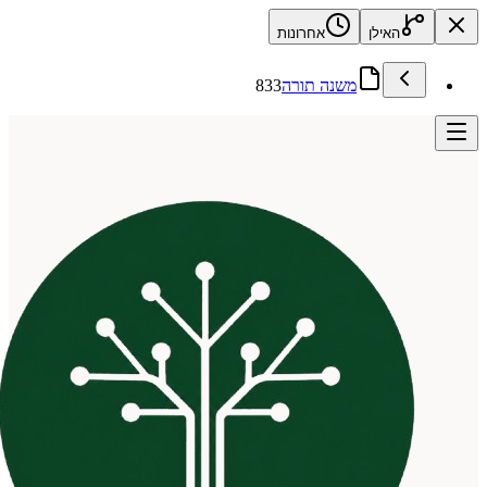
האילן
אחרונות
משנה תורה
833