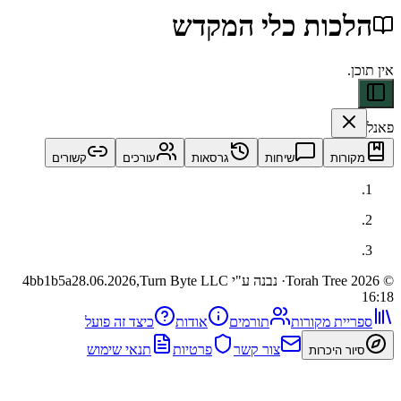
כות כלי המקדש
ות
שיחות
גרסאות
עורכים
קשורים
· נבנה ע"י Turn Byte LLC
28.06.2026,
4bb1b5a
ית מקורות
תורמים
אודות
כיצד זה פועל
צור קשר
פרטיות
תנאי שימוש
 היכרות