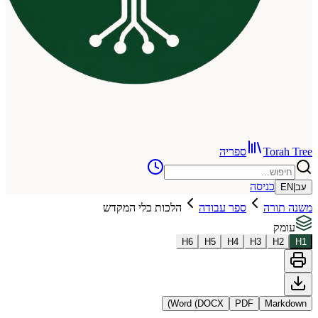
To
ספריה
כניסה
רה
ספר עבודה
הלכות כלי המקדש
H
6
H
5
H
4
H
3
Word (DOCX)
PDF
Ma