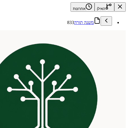
האילן
אחרונות
משנה תורה
833