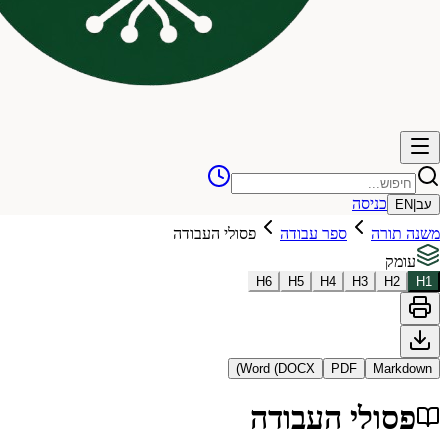
כניסה
עב
|
EN
משנה תורה
ספר עבודה
פסולי העבודה
עומק
H
6
H
5
H
4
H
3
H
2
H
1
Word (DOCX)
PDF
Markdown
פסולי העבודה