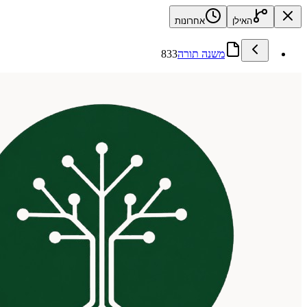
האילן
אחרונות
משנה תורה
833