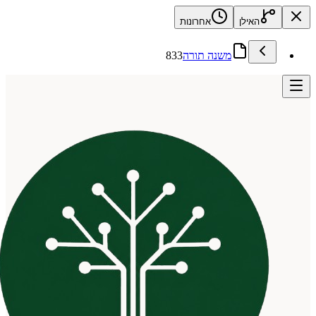
האילן
אחרונות
משנה תורה
833