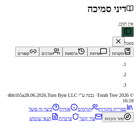
י סמיכה
ות
שיחות
גרסאות
עורכים
קשורים
· נבנה ע"י Turn Byte LLC
28.06.2026,
4bb1b5a
ית מקורות
תורמים
אודות
כיצד זה פועל
צור קשר
פרטיות
תנאי שימוש
 היכרות