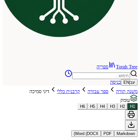
To
ספריה
כניסה
רה
ספר עבודה
קרבנית כללי
דיני סמיכה
H
6
H
5
H
4
H
3
Word (DOCX)
PDF
Ma