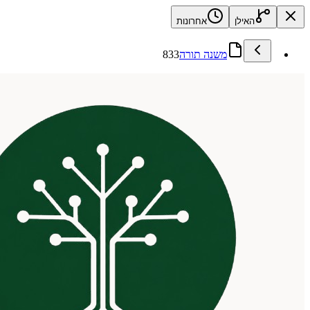
האילן
אחרונות
משנה תורה
833