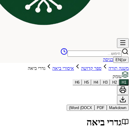
כניסה
עב
|
EN
משנה תורה
ספר קדושה
איסורי ביאה
גדרי ביאה
עומק
H
6
H
5
H
4
H
3
H
2
H
1
Word (DOCX)
PDF
Markdown
גדרי ביאה