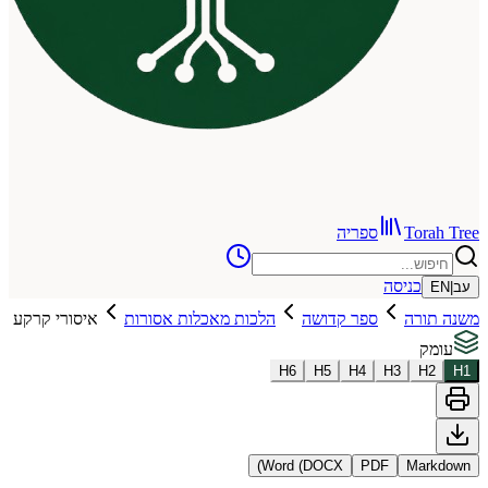
To
ספריה
כניסה
רה
ספר קדושה
הלכות מאכלות אסורות
איסורי קרקע
H
6
H
5
H
4
H
3
Word (DOCX)
PDF
Ma