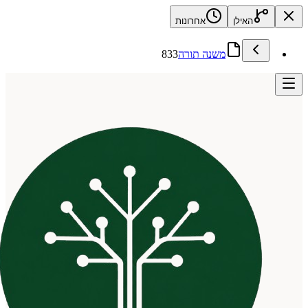
האילן
אחרונות
משנה תורה
833