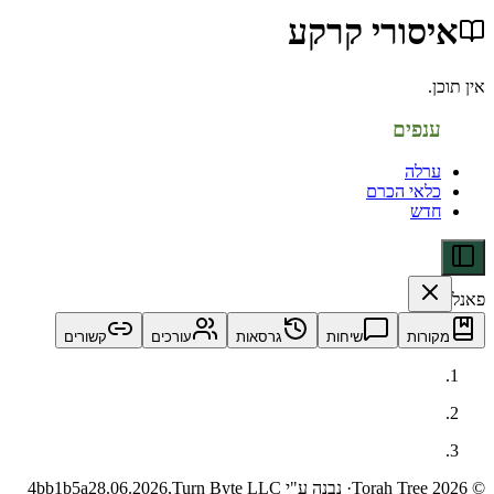
סורי קרקע
פים
לה
אי הכרם
ש
ות
שיחות
גרסאות
עורכים
קשורים
· נבנה ע"י Turn Byte LLC
28.06.2026,
4bb1b5a