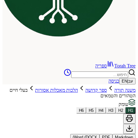
To
ספריה
כניסה
רה
ספר קדושה
הלכות מאכלות אסורות
בעלי חיים
 והטמאים
H
6
H
5
H
4
H
3
Word (DOCX)
PDF
Ma