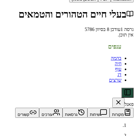
לי חיים הטהורים והטמאים
דכן
8 בסיוון 5786
פים
מה
ה
ף
צים
ות
שיחות
גרסאות
עורכים
קשורים