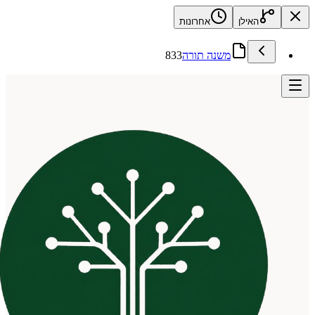
האילן
אחרונות
משנה תורה
833