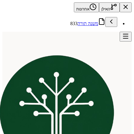
האילן
אחרונות
משנה תורה
833