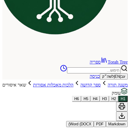
To
ספריה
כניסה
שה״ק
רה
ספר קדושה
הלכות מאכלות אסורות
שאר איסורים
H
6
H
5
H
4
H
3
Word (DOCX)
PDF
Ma