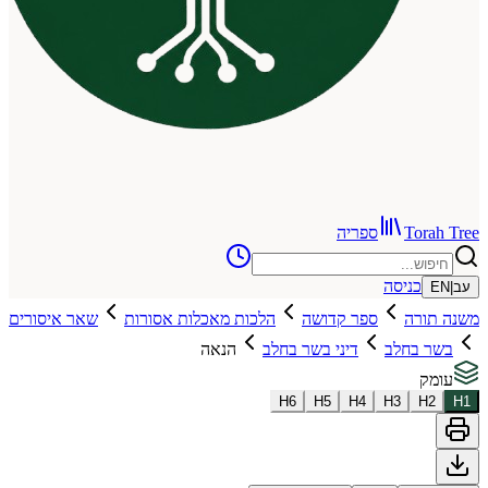
To
ספריה
כניסה
רה
ספר קדושה
הלכות מאכלות אסורות
שאר איסורים
בחלב
דיני בשר בחלב
הנאה
H
6
H
5
H
4
H
3