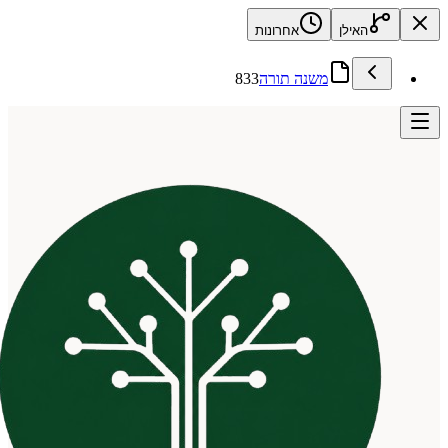
האילן
אחרונות
משנה תורה
833