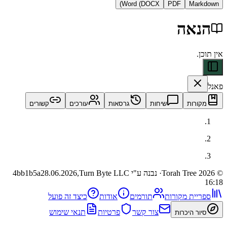
Word (DOCX)
PDF
Ma
אה
ות
שיחות
גרסאות
עורכים
קשורים
· נבנה ע"י Turn Byte LLC
28.06.2026,
4bb1b5a
ית מקורות
תורמים
אודות
כיצד זה פועל
צור קשר
פרטיות
תנאי שימוש
 היכרות