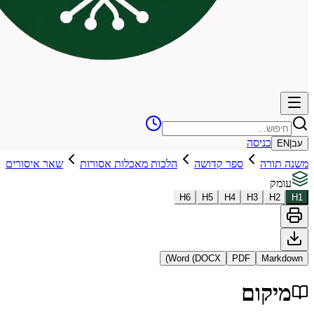
כניסה
עב
|
EN
משנה תורה
ספר קדושה
הלכות מאכלות אסורות
שאר איסורים
עומק
H
6
H
5
H
4
H
3
H
2
H
1
Word (DOCX)
PDF
Markdown
מיקום