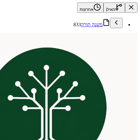
האילן
אחרונות
משנה תורה
833