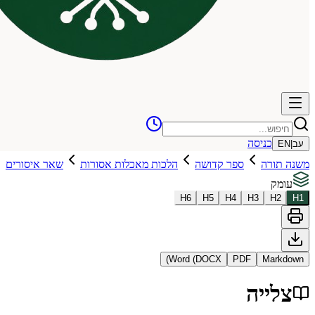
כניסה
עב
|
EN
משנה תורה
ספר קדושה
הלכות מאכלות אסורות
שאר איסורים
עומק
H
6
H
5
H
4
H
3
H
2
H
1
Word (DOCX)
PDF
Markdown
צלייה