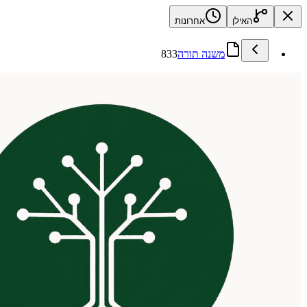
האילן
אחרונות
משנה תורה
833