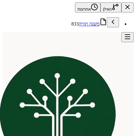
האילן
אחרונות
משנה תורה
833