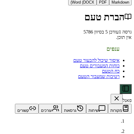
Word (DOCX)
PDF
Ma
רת טעם
דכן
5 בסיוון 5786
פים
סור שיכול להבעור טעם
חות המעבורים טעם
 הטעם
יבות שמעבור הטעם
ות
שיחות
גרסאות
עורכים
קשורים