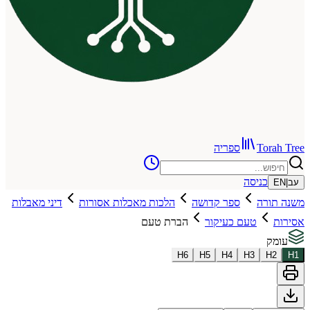
To
ספריה
כניסה
רה
ספר קדושה
הלכות מאכלות אסורות
דיני מאבלות
טעם כעיקור
הברת טעם
H
6
H
5
H
4
H
3