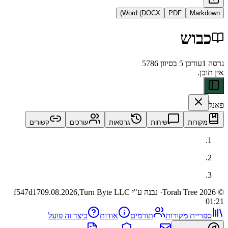
Word (DOCX)
PDF
Ma
וש
דכן
5 בסיוון 5786
ות
שיחות
גרסאות
עורכים
קשורים
· נבנה ע"י Turn Byte LLC
09.08.2026,
f547d17
ית מקורות
תורמים
אודות
כיצד זה פועל