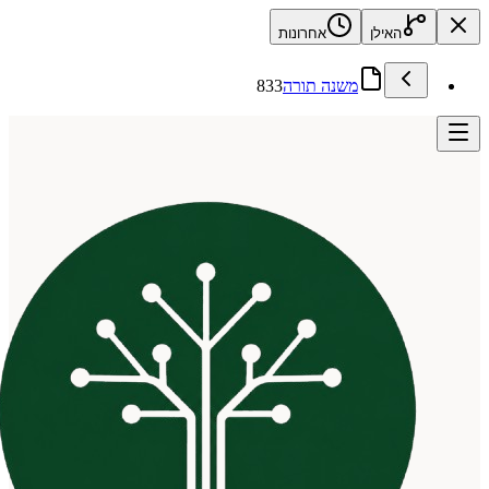
האילן
אחרונות
משנה תורה
833