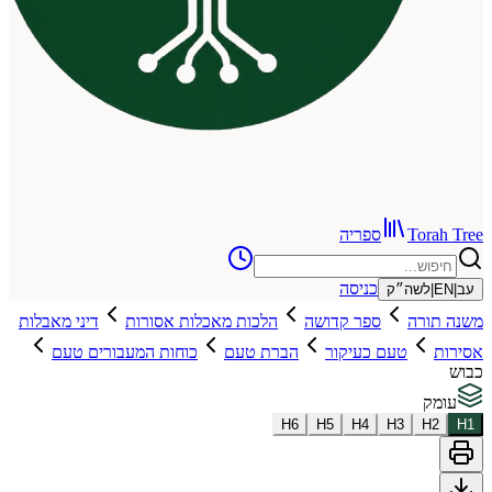
To
ספריה
כניסה
שה״ק
רה
ספר קדושה
הלכות מאכלות אסורות
דיני מאבלות
טעם כעיקור
הברת טעם
כוחות המעבורים טעם
H
6
H
5
H
4
H
3