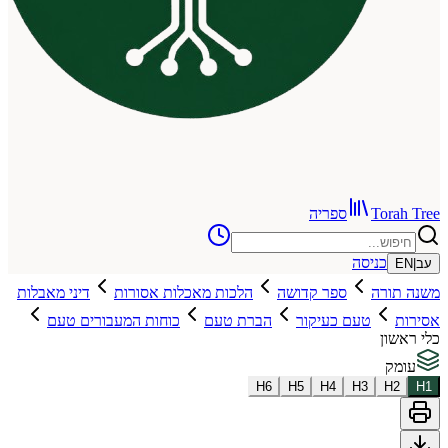
To
ספריה
כניסה
רה
ספר קדושה
הלכות מאכלות אסורות
דיני מאבלות
טעם כעיקור
הברת טעם
כוחות המעבורים טעם
ן
H
6
H
5
H
4
H
3