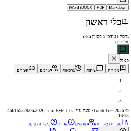
Word (DOCX)
PDF
Ma
 ראשון
דכן
5 בסיוון 5786
ות
שיחות
גרסאות
עורכים
קשורים
· נבנה ע"י Turn Byte LLC
28.06.2026,
4bb1b5a
ית מקורות
תורמים
אודות
כיצד זה פועל