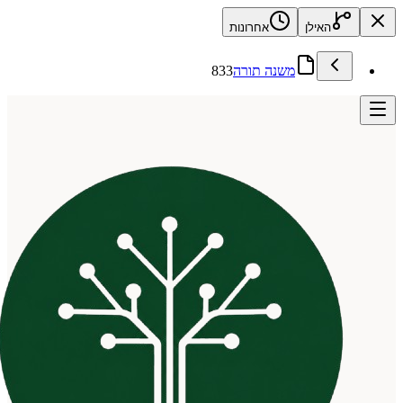
האילן
אחרונות
משנה תורה
833