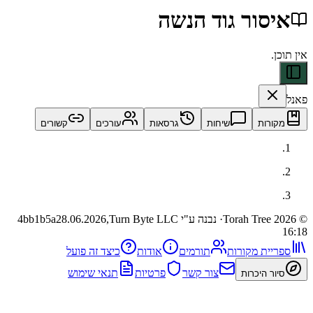
ור גוד הנשה
ות
שיחות
גרסאות
עורכים
קשורים
· נבנה ע"י Turn Byte LLC
28.06.2026,
4bb1b5a
ית מקורות
תורמים
אודות
כיצד זה פועל
צור קשר
פרטיות
תנאי שימוש
 היכרות