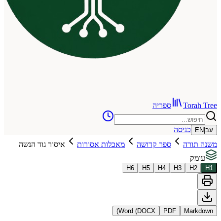
To
ספריה
כניסה
רה
ספר קדושה
מאכלות אסורות
איסור גוד הנשה
H
6
H
5
H
4
H
3
Word (DOCX)
PDF
Ma