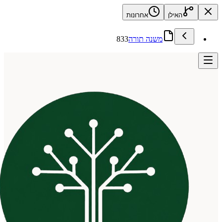
האילן
אחרונות
משנה תורה
833