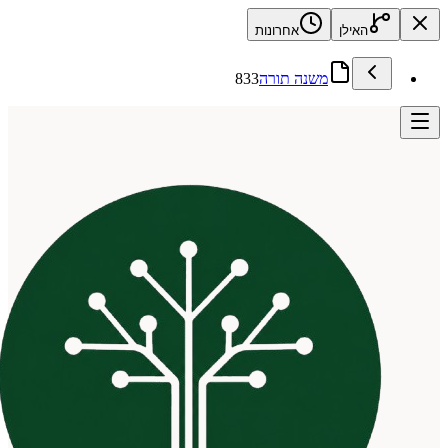
האילן
אחרונות
משנה תורה
833