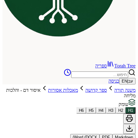
To
ספריה
כניסה
רה
ספר קדושה
מאכלות אסורות
איסור דם - והלכות
H
6
H
5
H
4
H
3
Word (DOCX)
PDF
Ma