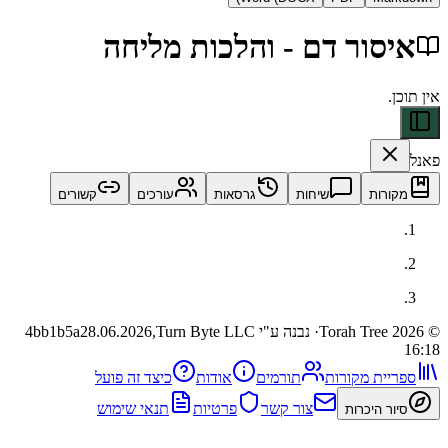
ור דם - והלכות מליחה
ות
שיחות
גרסאות
עורכים
קשורים
· נבנה ע"י Turn Byte LLC
28.06.2026,
4bb1b5a
ית מקורות
תורמים
אודות
כיצד זה פועל
צור קשר
פרטיות
תנאי שימוש
 היכרות