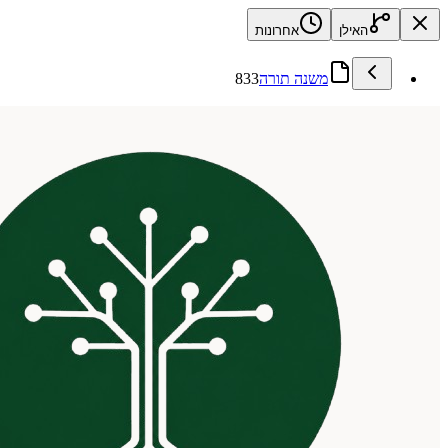
האילן
אחרונות
משנה תורה
833