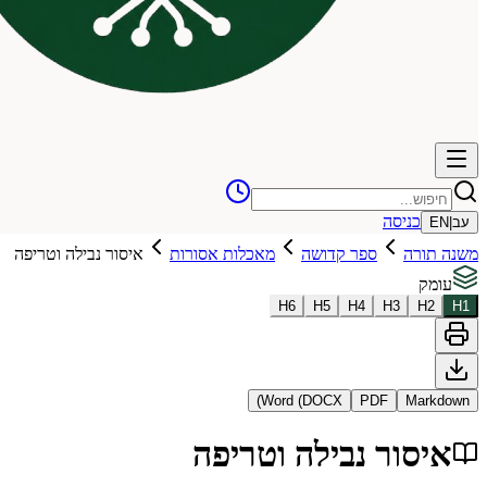
כניסה
עב
|
EN
משנה תורה
ספר קדושה
מאכלות אסורות
איסור נבילה וטריפה
עומק
H
6
H
5
H
4
H
3
H
2
H
1
Word (DOCX)
PDF
Markdown
איסור נבילה וטריפה