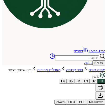
To
ספריה
כניסה
רה
ספר קדושה
מאכלות אסורות
דיני איסור והיתר
H
6
H
5
H
4
H
3
Word (DOCX)
PDF
Ma