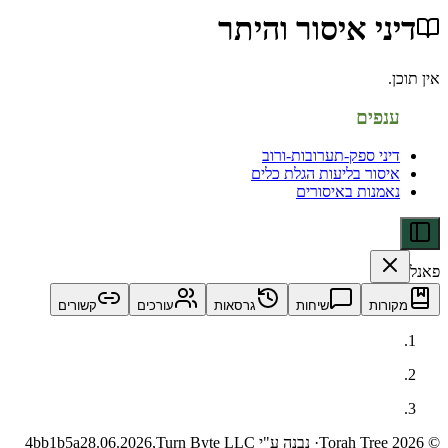
י איסור והיתר
פים
ני ספק-תערובות-ורוב
סור בליעות הגלת כלים
מנות באיסורים
ות
שיחות
גרסאות
עורכים
קשורים
· נבנה ע"י Turn Byte LLC
28.06.2026,
4bb1b5a