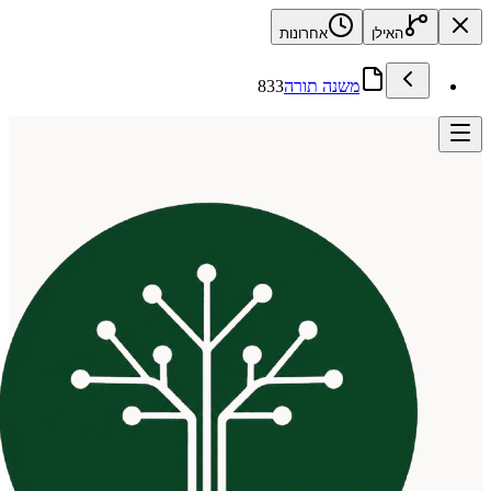
האילן
אחרונות
משנה תורה
833