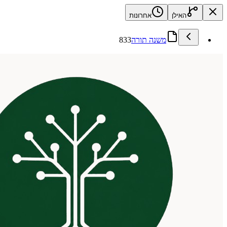
האילן
אחרונות
משנה תורה
833