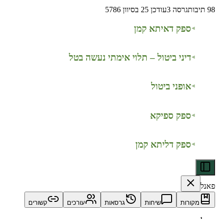
98
תיבות
גרסה
3
עודכן
25 בסיוון 5786
ספק דאיתא קמן
דיני ביטול – תלוי אימתי נעשה בטל
אופני ביטול
ספק ספיקא
ספק דליתא קמן
פאנל
מקורות
שיחות
גרסאות
עורכים
קשורים