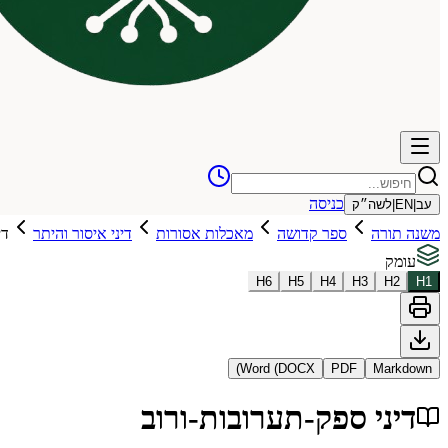
כניסה
עב
|
EN
|
לשה״ק
משנה תורה
ספר קדושה
מאכלות אסורות
דיני איסור והיתר
די
עומק
H
6
H
5
H
4
H
3
H
2
H
1
Word (DOCX)
PDF
Markdown
דיני ספק-תערובות-ורוב