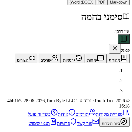
Word (DOCX)
PDF
Ma
מני בהמה
ות
שיחות
גרסאות
עורכים
קשורים
· נבנה ע"י Turn Byte LLC
28.06.2026,
4bb1b5a
ית מקורות
תורמים
אודות
כיצד זה פועל
צור קשר
פרטיות
תנאי שימוש
 היכרות