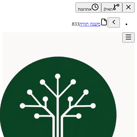
האילן
אחרונות
משנה תורה
833