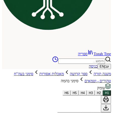
To
ספריה
כניסה
רה
ספר קדושה
מאכלות אסורות
סימני בעה"ח
 וטמאים
סימני בהמה
H
6
H
5
H
4
H
3