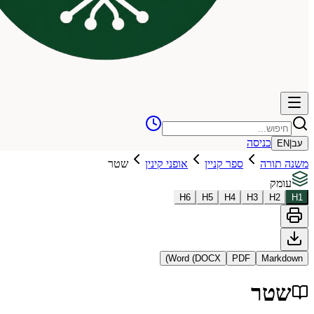
כניסה
עב
|
EN
משנה תורה
ספר קניין
אופני קינין
שטר
עומק
H
6
H
5
H
4
H
3
H
2
H
1
Word (DOCX)
PDF
Markdown
שטר