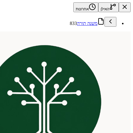
האילן
אחרונות
משנה תורה
833