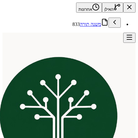
האילן
אחרונות
משנה תורה
833