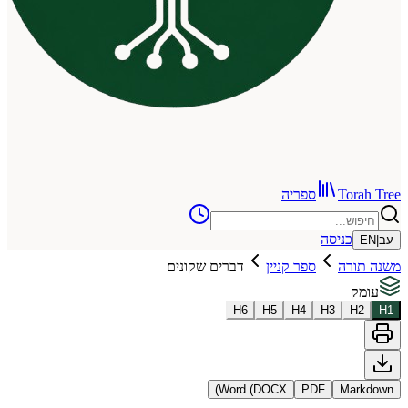
To
ספריה
כניסה
רה
ספר קניין
דברים שקונים
H
6
H
5
H
4
H
3
Word (DOCX)
PDF
Ma