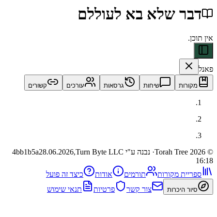
ר שלא בא לעוללם
ות
שיחות
גרסאות
עורכים
קשורים
· נבנה ע"י Turn Byte LLC
28.06.2026,
4bb1b5a
ית מקורות
תורמים
אודות
כיצד זה פועל
צור קשר
פרטיות
תנאי שימוש
 היכרות