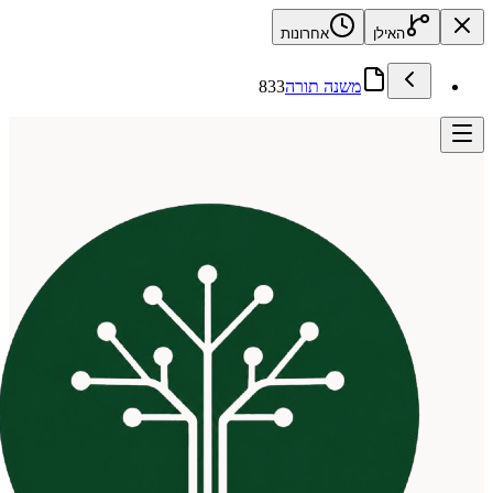
האילן
אחרונות
משנה תורה
833