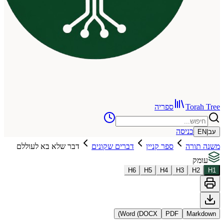
To
ספריה
כניסה
רה
ספר קניין
דברים שקונים
דבר שלא בא לעוללם
H
6
H
5
H
4
H
3
Word (DOCX)
PDF
Ma