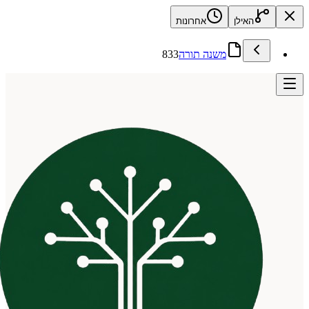
האילן
אחרונות
משנה תורה
833