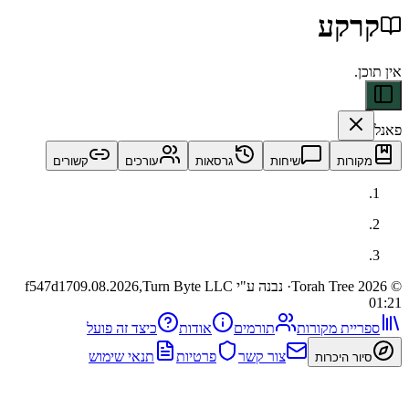
קע
ות
שיחות
גרסאות
עורכים
קשורים
· נבנה ע"י Turn Byte LLC
09.08.2026,
f547d17
ית מקורות
תורמים
אודות
כיצד זה פועל
צור קשר
פרטיות
תנאי שימוש
 היכרות