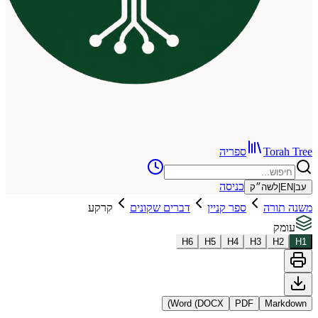
To
ספריה
כניסה
שה״ק
רה
ספר קניין
דברים שקונים
קרקע
H
6
H
5
H
4
H
3
Word (DOCX)
PDF
Ma