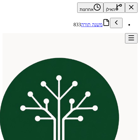
האילן
אחרונות
משנה תורה
833