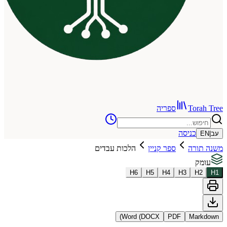
To
ספריה
כניסה
רה
ספר קניין
הלכות עבדים
H
6
H
5
H
4
H
3
Word (DOCX)
PDF
Ma