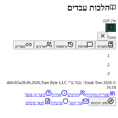
כות עבדים
ות
שיחות
גרסאות
עורכים
קשורים
· נבנה ע"י Turn Byte LLC
28.06.2026,
4bb1b5a
ית מקורות
תורמים
אודות
כיצד זה פועל
צור קשר
פרטיות
תנאי שימוש
 היכרות