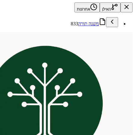
האילן
אחרונות
משנה תורה
833