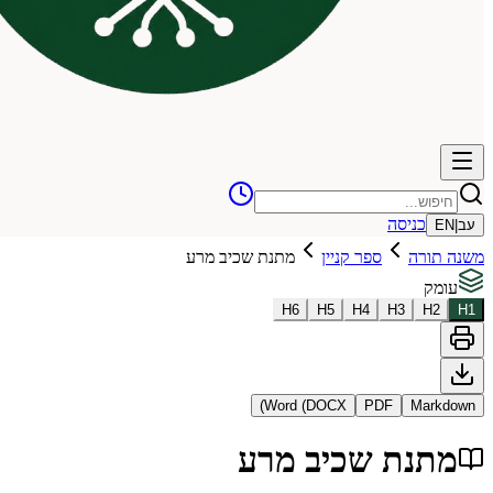
כניסה
עב
|
EN
משנה תורה
ספר קניין
מתנת שכיב מרע
עומק
H
6
H
5
H
4
H
3
H
2
H
1
Word (DOCX)
PDF
Markdown
מתנת שכיב מרע