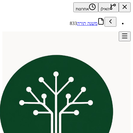
האילן
אחרונות
משנה תורה
833