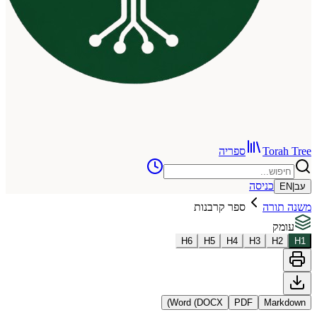
To
ספריה
כניסה
רה
ספר קרבנות
H
6
H
5
H
4
H
3
Word (DOCX)
PDF
Ma